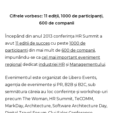
Cifrele vorbesc: 11 ediţii, 1000 de participanţi,
600 de companii
Începând din anul 2013 conferinţa HR Summit a
avut
11 ediţii de succes
cu peste
1000 de
participanţi
din mai mult de
600 de companii
,
impunându-se ca
cel mai important eveniment
regional
dedicat
industriei HR
şi
Managementului
.
Evenimentul este organizat de Libero Events,
agenția de evenimente și PR, B2B și B2C, sub
semnătura căreia au loc conferințe și workshop-uri
precum The Woman, HR Summit, TeCOMM,
MarkDay, Architecture, Software Architecture Day,
Digital Travel Forum, Cluj Sales Conference,