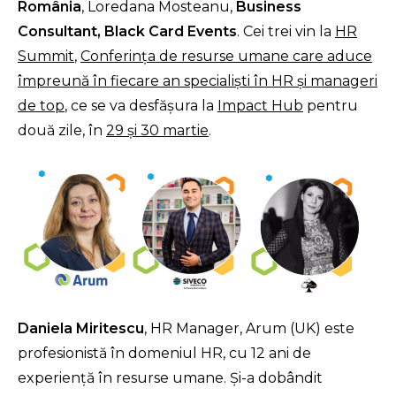
România
, Loredana Mosteanu,
Business
Consultant, Black Card Events
. Cei trei vin la
HR
Summit
,
Conferinţa de resurse umane care aduce
împreună în fiecare an specialişti în HR şi manageri
de top
, ce se va desfăşura la
Impact Hub
pentru
două zile, în
29 şi 30 martie
.
Daniela Miritescu
, HR Manager, Arum (UK) este
profesionistă în domeniul HR, cu 12 ani de
experienţă în resurse umane. Şi-a dobândit