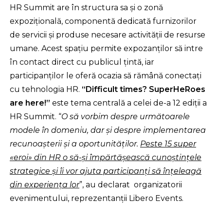
HR Summit are în structura sa și o zonă
expoziţională, componentă dedicată furnizorilor
de servicii şi produse necesare activităţii de resurse
umane. Acest spaţiu permite expozanţilor să intre
în contact direct cu publicul ţintă, iar
participanţilor le oferă ocazia să rămână conectaţi
cu tehnologia HR.
“Difficult times? SuperHeRoes
are here!
”
este tema centrală a celei de-a 12 ediţii a
HR Summit. “
O să vorbim despre următoarele
modele în domeniu, dar şi despre implementarea
recunoaşterii şi a oportunităţilor.
Peste 15 super
«eroi» din HR o să-şi împărtăşească cunoştinţele
strategice şi îi vor ajuta participanţi să înţeleagă
din experienţa lor
”, au declarat organizatorii
evenimentului, reprezentanţii Libero Events.