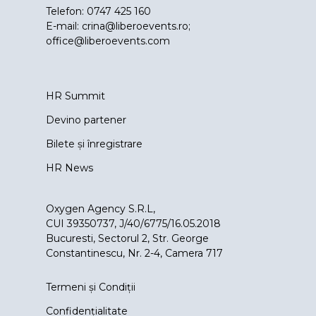
Telefon: 0747 425 160
E-mail:
crina@liberoevents.ro
;
office@liberoevents.com
HR Summit
Devino partener
Bilete și înregistrare
HR News
Oxygen Agency S.R.L,
CUI 39350737, J/40/6775/16.05.2018
Bucuresti, Sectorul 2, Str. George
Constantinescu, Nr. 2-4, Camera 717
Termeni și Condiții
Confidențialitate