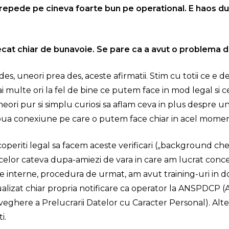
repede pe cineva foarte bun pe operational. E haos du
lecat chiar de bunavoie. Se pare ca a avut o problema d
des, uneori prea des, aceste afirmatii. Stim cu totii ce e d
mai multe ori la fel de bine ce putem face in mod legal si ce
neori pur si simplu curiosi sa aflam ceva in plus despre u
noua conexiune pe care o putem face chiar in acel momen
operiti legal sa facem aceste verificari („background ch
l celor cateva dupa-amiezi de vara in care am lucrat conc
interne, procedura de urmat, am avut training-uri in 
alizat chiar propria notificare ca operator la ANSPDCP (
eghere a Prelucrarii Datelor cu Caracter Personal).
Alte
i.