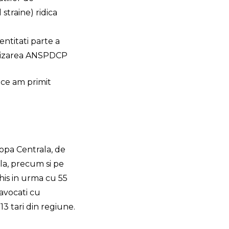
straine) ridica
entitati parte a
torizarea ANSPDCP
 ce am primit
opa Centrala, de
la, precum si pe
chis in urma cu 55
avocati cu
 13 tari din regiune.