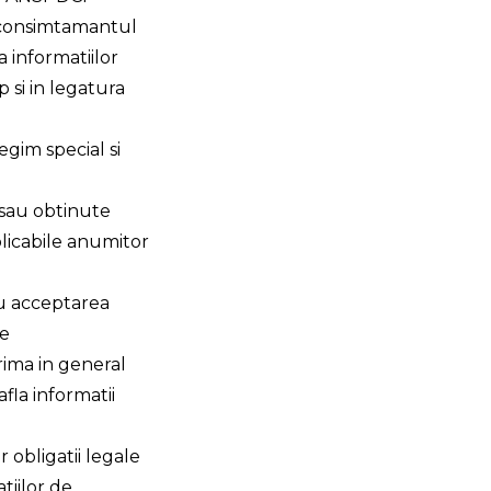
 consimtamantul
a informatiilor
 si in legatura
egim special si
 sau obtinute
licabile anumitor
ru acceptarea
ne
rima in general
fla informatii
 obligatii legale
tiilor de