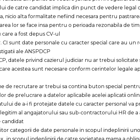
i de catre candidat implica din punct de vedere legal
ia, nicio alta formalitate nefiind necesara pentru pastrare
rarea lor se face insa pentru o perioada rezonabila de timp
 care a fost depus CV-ul
nr. CI sunt date personale cu caracter special care au un r
stigatii ale ANSPDCP
datele privind cazierul judiciar nu ar trebui solicitate
 care acestea sunt necesare conform cerintelor legale ap
ne de recrutare ar trebui sa contina buton special pent
cilor de prelucrare a datelor aplicabile acelei aplicatii onli
tului de a-i fi protejate datele cu caracter personal va p
 legitim al angajatorului sau sub-contractorului HR de a a
 candidat
or categorii de date personale in scopul indeplinirii unor
ex., in scopul indeplinirii de catre societatea mama a obliga