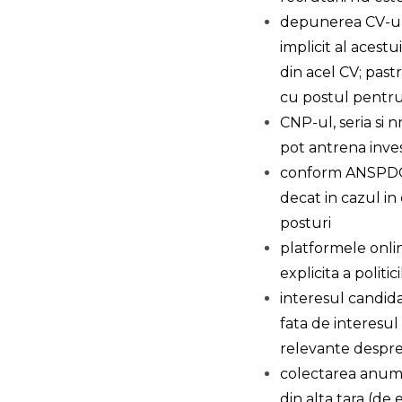
depunerea CV-ulu
implicit al acestu
din acel CV; past
cu postul pentru
CNP-ul, seria si 
pot antrena inve
conform ANSPDCP, 
decat in cazul in
posturi
platformele onli
explicita a politi
interesul candida
fata de interesul
relevante despre
colectarea anumit
din alta tara (de 