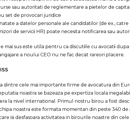
urse sau autoritati de reglementare a pietelor de capital 
 set de provocari juridice
inatate a datelor personale ale candidatilor (de ex., catre 
nizori de servicii HR) poate necesita notificarea sau au
e mai sus este utila pentru ca discutiile cu avocatii dupa
ngajare a noului CEO nu ne fac decat rareori placere.
ISS
a dintre cele mai importante firme de avocatura din Eur
Reputatia noastra se bazeaza pe expertiza locala inegalabi
ra la nivel international. Primul nostru birou a fost des
r echipa noastra este formata momentan din peste 340 de 
 care isi desfasoara activitatea in birourile noastre din cele