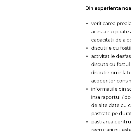
Din experienta noas
verificarea preala
acesta nu poate a
capacitatii de a
discutiile cu fost
activitatile desf
discuta cu fostul
discutie nu inlatu
acoperitor cons
informatiile din s
insa raportul / do
de alte date cu c
pastrate pe dura
pastrarea pentru 
recrutarii nu est