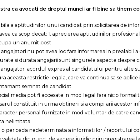
tra ca avocati de dreptul muncii ar fi bine sa tinem co
bila a aptitudinilor unui candidat prin solicitarea de infor
vea ca scop decat: 1. aprecierea aptitudinilor profesionale
 ocupa un anumit post
ii angajatori nu pot avea loc fara informarea in prealabil 
asurate si durata angajarii sunt singurele aspecte despre
 angajator; acordul expres al candidatului pentru alte s
ra aceasta restrictie legala, care va continua sa se aplice
imtamant semnat de candidat
ocial media pot fi accesate in mod legal fara nicio formalit
sarul constituit in urma obtinerii si a compilarii acestor inf
aracter personal furnizate in mod voluntar de catre cand
ta nelimitata
o perioada nedeterminata a informatiilor / raportului con
e validata din punct de vedere juridic prin inregistrare