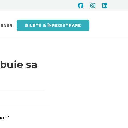
TENER
BILETE & ÎNREGISTRARE
ebuie sa
oi.”