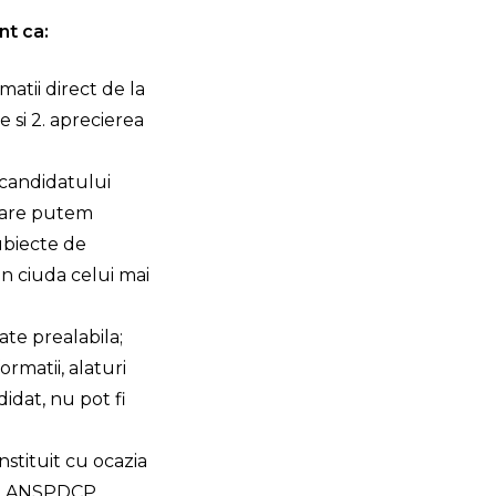
nt ca:
matii direct de la
 si 2. aprecierea
a candidatului
 care putem
ubiecte de
 in ciuda celui mai
ate prealabila;
ormatii, alaturi
idat, nu pot fi
stituit cu ocazia
a la ANSPDCP