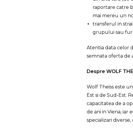
raportare catre b
mai mereu un nou
transferul in stra
grupului sau fur
Atentia data celor d
semnata oferta de a
Despre WOLF THE
Wolf Theiss este un
Est si de Sud-Est. 
capacitatea de a ope
de ani in Viena, ia
specializari diverse,