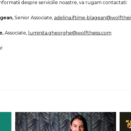
formatii despre serviciile noastre, va rugam contactati:
agean,
Senior Associate,
adelina.iftime-blagean@wolfthei
e,
Associate,
luminita.gheorghe@wolftheiss.com
!