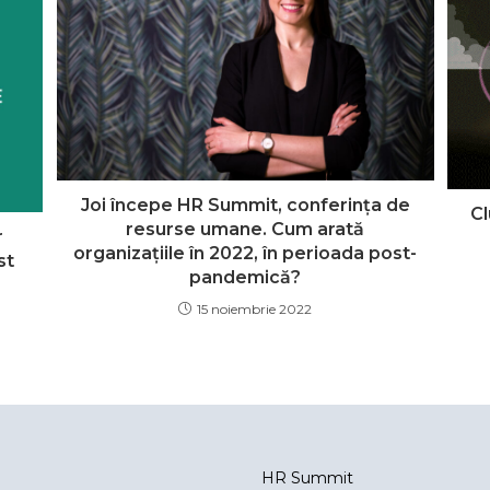
Joi începe HR Summit, conferința de
Cl
resurse umane. Cum arată
r
organizațiile în 2022, în perioada post-
st
pandemică?
15 noiembrie 2022
T
HR Summit