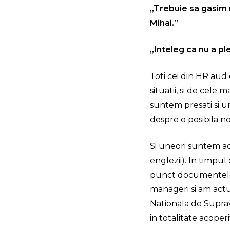
„Trebuie sa gasim 
Mihai.”
„Inteleg ca nu a p
Toti cei din HR aud 
situatii, si de cele 
suntem presati si u
despre o posibila 
Si uneori suntem ac
englezii). In timpu
punct documentele 
manageri si am actu
Nationala de Suprav
in totalitate acoperit