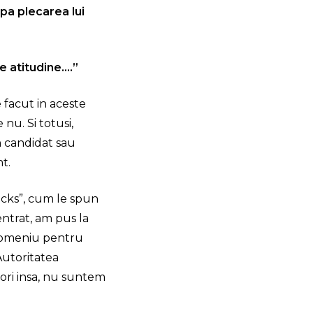
pa plecarea lui
e atitudine….”
e facut in aceste
 nu. Si totusi,
n candidat sau
t.
ecks”, cum le spun
entrat, am pus la
domeniu pentru
Autoritatea
ori insa, nu suntem