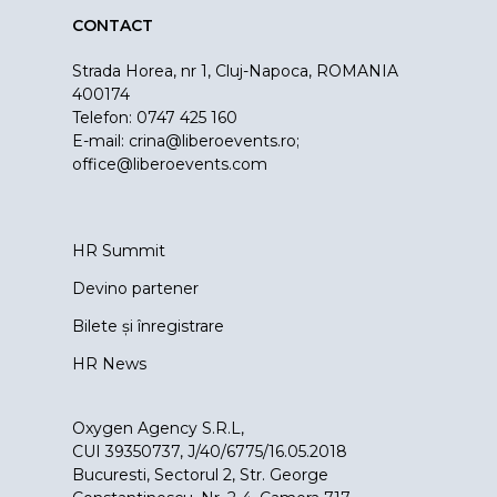
CONTACT
Strada Horea, nr 1, Cluj-Napoca, ROMANIA
400174
Telefon: 0747 425 160
E-mail:
crina@liberoevents.ro
;
office@liberoevents.com
HR Summit
Devino partener
Bilete și înregistrare
HR News
Oxygen Agency S.R.L,
CUI 39350737, J/40/6775/16.05.2018
Bucuresti, Sectorul 2, Str. George