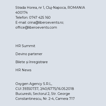
Strada Horea, nr 1, Cluj-Napoca, ROMANIA
400174
Telefon: 0747 425 160
E-mail:
crina@liberoevents.ro
;
office@liberoevents.com
HR Summit
Devino partener
Bilete și înregistrare
HR News
Oxygen Agency S.R.L,
CUI 39350737, J/40/6775/16.05.2018
Bucuresti, Sectorul 2, Str. George
Constantinescu, Nr. 2-4, Camera 717