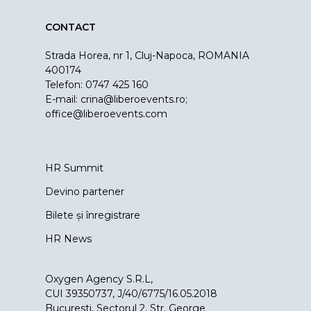
CONTACT
Strada Horea, nr 1, Cluj-Napoca, ROMANIA
400174
Telefon: 0747 425 160
E-mail:
crina@liberoevents.ro
;
office@liberoevents.com
HR Summit
Devino partener
Bilete și înregistrare
HR News
Oxygen Agency S.R.L,
CUI 39350737, J/40/6775/16.05.2018
Bucuresti, Sectorul 2, Str. George