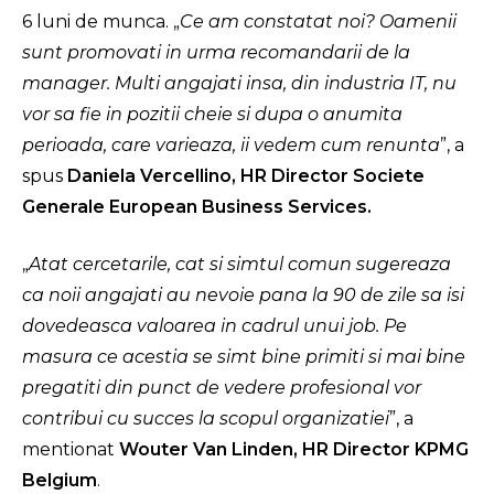
6 luni de munca. „
Ce am constatat noi? Oamenii
sunt promovati in urma recomandarii de la
manager.
Multi angajati insa, din industria IT, nu
vor sa fie in pozitii cheie si dupa o anumita
perioada, care varieaza, ii vedem cum renunta
”, a
spus
Daniela Vercellino, HR Director Societe
Generale European Business Services.
„
Atat cercetarile, cat si simtul comun sugereaza
ca noii angajati au nevoie pana la 90 de zile sa isi
dovedeasca valoarea in cadrul unui job. Pe
masura ce acestia se simt bine primiti si mai bine
pregatiti din punct de vedere profesional vor
contribui cu succes la scopul organizatiei
”, a
mentionat
Wouter Van Linden, HR Director KPMG
Belgium
.