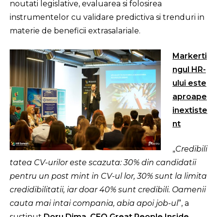
noutati legislative, evaluarea si folosirea
instrumentelor cu validare predictiva si trenduri in
materie de beneficii extrasalariale.
Markerti
ngul HR-
ului este
aproape
inextiste
nt
„
Credibili
tatea CV-urilor este scazuta: 30% din candidatii
pentru un post mint in CV-ul lor, 30% sunt la limita
credidibilitatii, iar doar 40% sunt credibili. Oamenii
cauta mai intai compania, abia apoi job-ul
”, a
sustinut
Doru Dima, CEO Great People Inside