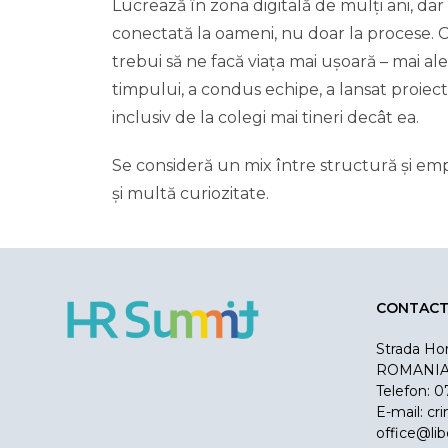
Lucrează în zona digitală de mulți ani, da
conectată la oameni, nu doar la procese. 
trebui să ne facă viața mai ușoară – mai a
timpului, a condus echipe, a lansat proiect
inclusiv de la colegi mai tineri decât ea.
Se consideră un mix între structură și em
și multă curiozitate.
CONTAC
Strada Hor
ROMANIA
Telefon: 0
E-mail:
cr
office@li