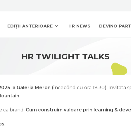
EDIȚII ANTERIOARE
HR NEWS
DEVINO PAR
HR TWILIGHT TALKS
2025 la Galeria Meron
(începând cu ora 18:30). Invitata spe
Mountain
.
e ca brand:
Cum construim valoare prin learning & dev
bs
.