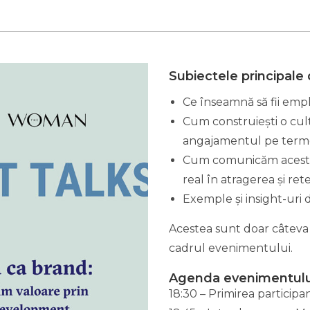
Subiectele principale 
Ce înseamnă să fii empl
Cum construiești o cult
angajamentul pe term
Cum comunicăm aceste i
real în atragerea și ret
Exemple și insight-uri di
Acestea sunt doar câteva d
cadrul evenimentului.
Agenda evenimentulu
18:30 – Primirea participa