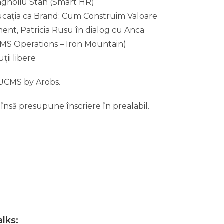
agnoliu Stan (Smart HR)
ducația ca Brand: Cum Construim Valoare
ent, Patricia Rusu în dialog cu Anca
MS Operations – Iron Mountain)
ții libere
 UCMS by Arobs.
 însă presupune înscriere în prealabil.
lks: