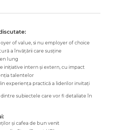
discutate:
oyer of value, si nu employer of choice
ură a învățării care susține
en lung
nițiative intern și extern, cu impact
enția talentelor
n experiența practică a liderilor invitați
intre subiectele care vor fi detaliate în
i:
nților și cafea de bun venit