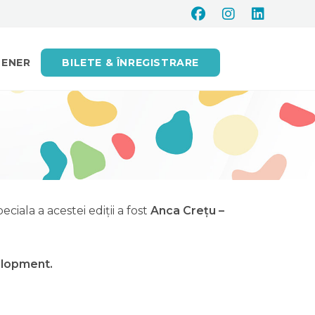
TENER
BILETE & ÎNREGISTRARE
ciala a acestei ediții a fost
Anca Crețu –
elopment.