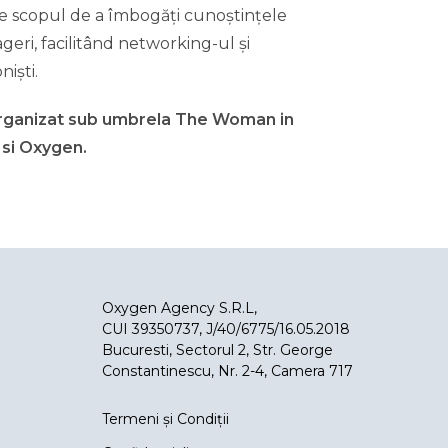
re scopul de a îmbogăți cunoștințele
eri, facilitând networking-ul și
niști.
organizat sub umbrela The Woman in
 si Oxygen.
Oxygen Agency S.R.L,
CUI 39350737, J/40/6775/16.05.2018
Bucuresti, Sectorul 2, Str. George
Constantinescu, Nr. 2-4, Camera 717
Termeni și Condiții