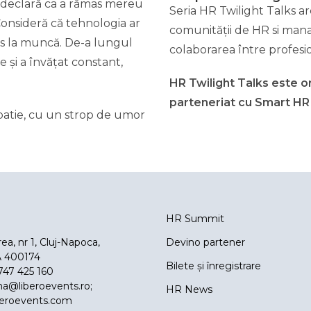
r declară ca a rămas mereu
Seria HR Twilight Talks a
Consideră că tehnologia ar
comunității de HR si manag
les la muncă. De-a lungul
colaborarea între profesio
e și a învățat constant,
HR Twilight Talks este 
parteneriat cu Smart HR
patie, cu un strop de umor
T
HR Summit
ea, nr 1, Cluj-Napoca,
Devino partener
 400174
Bilete și înregistrare
747 425 160
ina@liberoevents.ro
;
HR News
beroevents.com