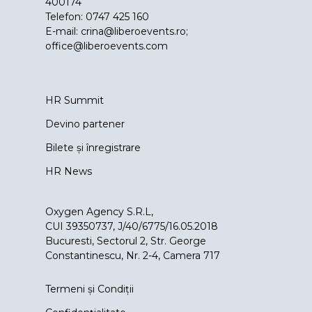
400174
Telefon: 0747 425 160
E-mail:
crina@liberoevents.ro
;
office@liberoevents.com
HR Summit
Devino partener
Bilete și înregistrare
HR News
Oxygen Agency S.R.L,
CUI 39350737, J/40/6775/16.05.2018
Bucuresti, Sectorul 2, Str. George
Constantinescu, Nr. 2-4, Camera 717
Termeni și Condiții