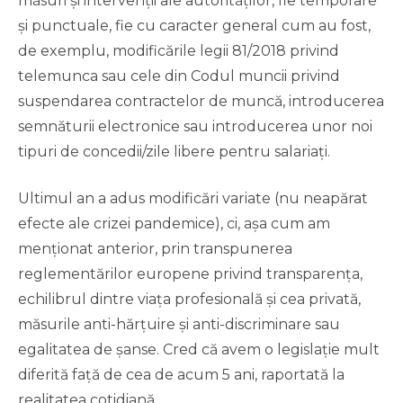
măsuri și intervenții ale autorităților, fie temporare
și punctuale, fie cu caracter general cum au fost,
de exemplu, modificările legii 81/2018 privind
telemunca sau cele din Codul muncii privind
suspendarea contractelor de muncă, introducerea
semnăturii electronice sau introducerea unor noi
tipuri de concedii/zile libere pentru salariați.
Ultimul an a adus modificări variate (nu neapărat
efecte ale crizei pandemice), ci, așa cum am
menționat anterior, prin transpunerea
reglementărilor europene privind transparența,
echilibrul dintre viața profesională și cea privată,
măsurile anti-hărțuire și anti-discriminare sau
egalitatea de șanse. Cred că avem o legislație mult
diferită față de cea de acum 5 ani, raportată la
realitatea cotidiană.