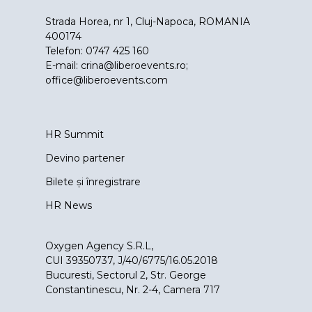
Strada Horea, nr 1, Cluj-Napoca, ROMANIA
400174
Telefon: 0747 425 160
E-mail:
crina@liberoevents.ro
;
office@liberoevents.com
HR Summit
Devino partener
Bilete și înregistrare
HR News
Oxygen Agency S.R.L,
CUI 39350737, J/40/6775/16.05.2018
Bucuresti, Sectorul 2, Str. George
Constantinescu, Nr. 2-4, Camera 717