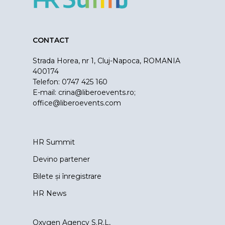
CONTACT
Strada Horea, nr 1, Cluj-Napoca, ROMANIA
400174
Telefon: 0747 425 160
E-mail:
crina@liberoevents.ro
;
office@liberoevents.com
HR Summit
Devino partener
Bilete și înregistrare
HR News
Oxygen Agency S.R.L,